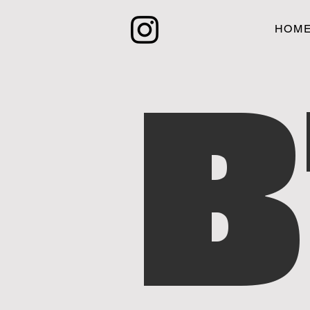
HOM
B