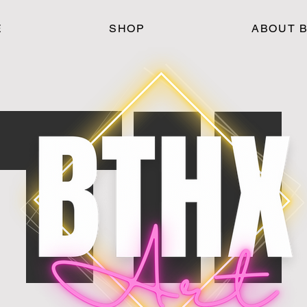
E
SHOP
ABOUT 
TH